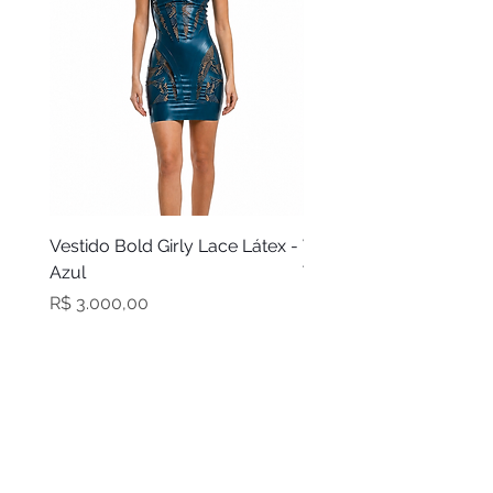
Vestido Bold Girly Lace Látex -
Vestido Bold Girly Látex
Azul
Turquesa
Preço
Preço
R$ 3.000,00
R$ 2.100,00