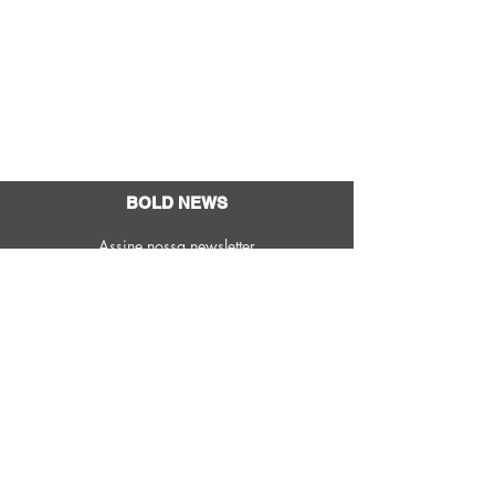
Trocas e devoluções
Acompanhe seu pedido
S.A.C.
Fale conosco
Política de privacidade
BOLD NEWS
Assine nossa newsletter
Assinar
Razão Social: Bold Strap Moda e
Rua Norma Pieruccini Gianotti, 146,
Confecções LTDA
Sala 06
CNPJ:
33.076.887
/0001-50
Cep:
01137-010
| São Paulo - SP, Brasil