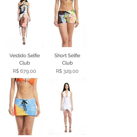
Vestido Selfie
Short Selfie
Club
Club
Preço
Preço
R$ 679,00
R$ 329,00