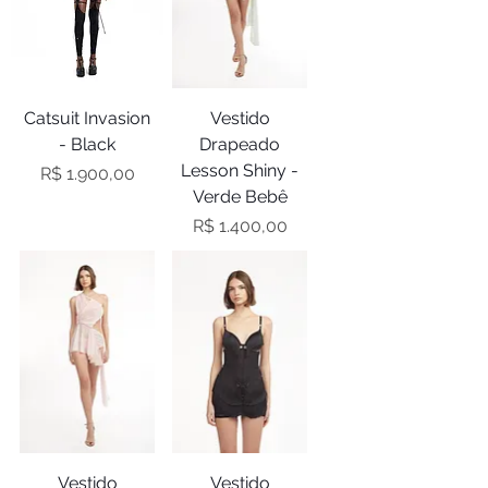
Catsuit Invasion
Vestido
- Black
Drapeado
Lesson Shiny -
Preço
R$ 1.900,00
Verde Bebê
Preço
R$ 1.400,00
Vestido
Vestido