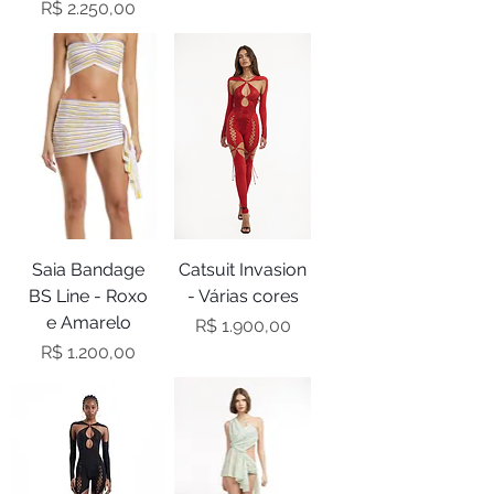
Preço
R$ 2.250,00
Saia Bandage
Catsuit Invasion
BS Line - Roxo
- Várias cores
e Amarelo
Preço
R$ 1.900,00
Preço
R$ 1.200,00