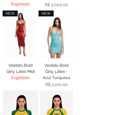
Esgotado
Preço
R$ 3.000,00
NEW
NEW
Vestido Bold
Vestido Bold
Girly Látex Midi
Girly Látex -
Esgotado
Azul Turquesa
Preço
R$ 2.100,00