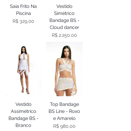
Saia Frito Na
Vestido
Piscina
Simétrico
Bandage BS -
Preço
R$ 329,00
Cloud dancer
Preço
R$ 2.250,00
Vestido
Top Bandage
Assimétrico
BS Line - Roxo
Bandage BS -
e Amarelo
Branco
Preço
R$ 980,00