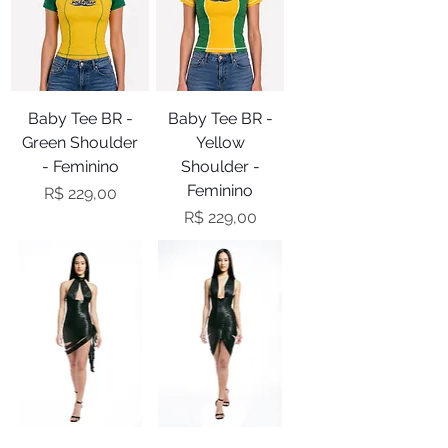
Baby Tee BR -
Baby Tee BR -
Green Shoulder
Yellow
- Feminino
Shoulder -
Feminino
Preço
R$ 229,00
Preço
R$ 229,00