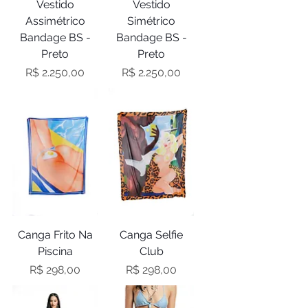
Vestido
Vestido
Assimétrico
Simétrico
Bandage BS -
Bandage BS -
Preto
Preto
Preço
Preço
R$ 2.250,00
R$ 2.250,00
Canga Frito Na
Canga Selfie
Piscina
Club
Preço
Preço
R$ 298,00
R$ 298,00