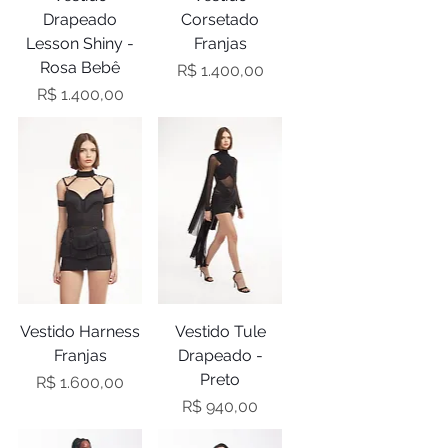
Drapeado
Corsetado
Lesson Shiny -
Franjas
Rosa Bebê
Preço
R$ 1.400,00
Preço
R$ 1.400,00
Vestido Harness
Vestido Tule
Franjas
Drapeado -
Preto
Preço
R$ 1.600,00
Preço
R$ 940,00