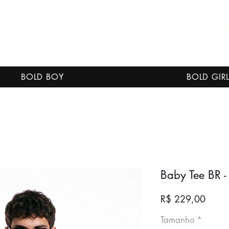
BOLD BOY
BOLD GIR
Baby Tee BR -
Preço
R$ 229,00
Tamanho
*