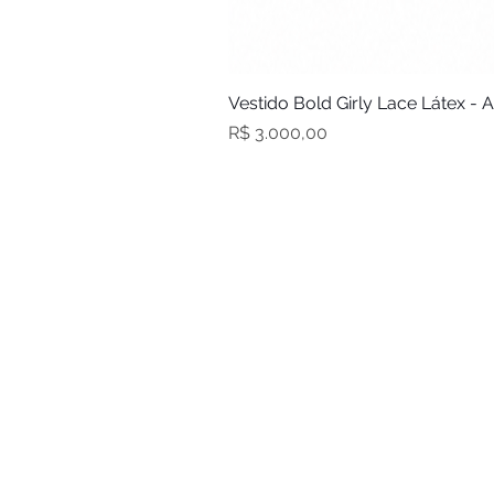
Vestido Bold Girly Lace Látex - 
Preço
R$ 3.000,00
Sobre nós
Atacado
Tabela de Medidas
Trocas e devoluções
Acompanhe seu pedido
S.A.C.
Fale conosco
Política de privacidade