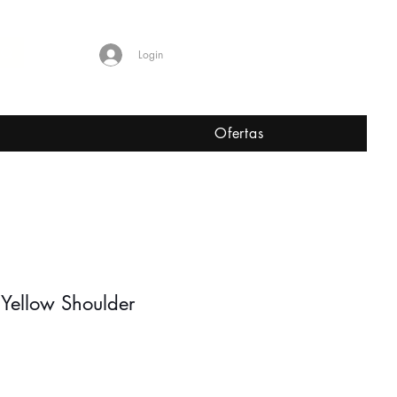
Shop Worldwide
Login
L
Ofertas
 Yellow Shoulder