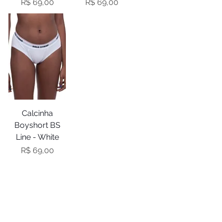
Preço
Preço
R$ 69,00
R$ 69,00
Calcinha
Boyshort BS
Line - White
Preço
R$ 69,00
Sobre nós