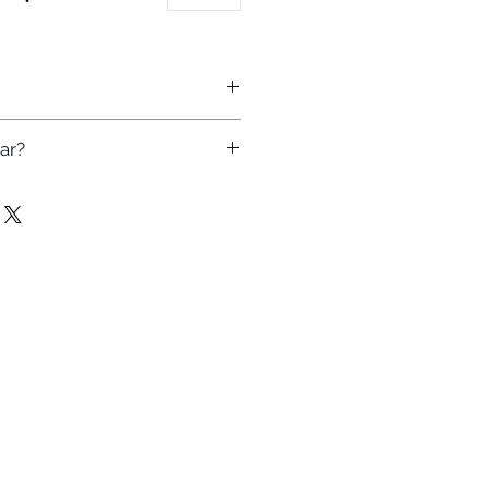
ar?
vida? Precisa customizar a
nte:
 91933-1907