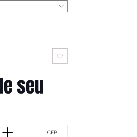
le seu
r