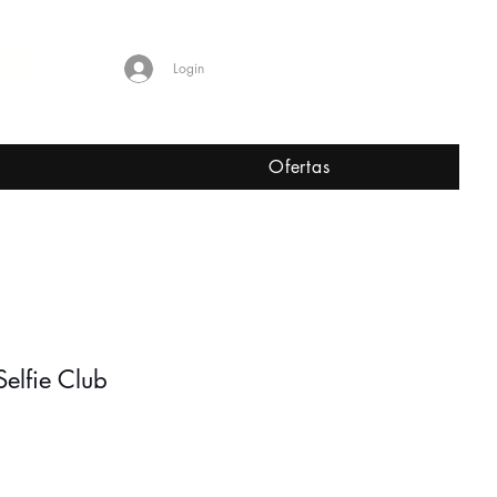
Shop Worldwide
Login
L
Ofertas
elfie Club