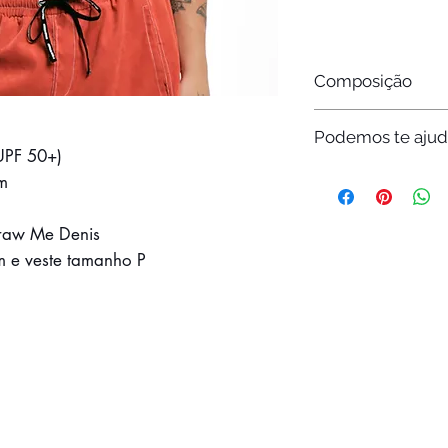
Composição
94% Poliéster
Podemos te ajud
6% Elastano
UPF 50+)
Ficou com alguma dú
m
peça? Fale com a ge
WhatsApp: +55 11
Draw Me Denis
m e veste tamanho P