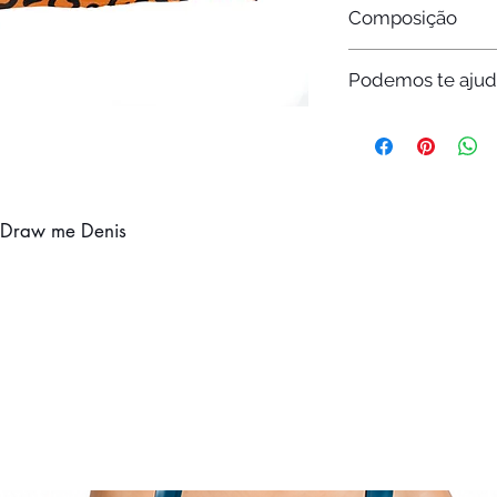
Composição
94% Poliéster
Podemos te ajud
6% Elastano
Ficou com alguma dú
peça? Fale com a ge
WhatsApp: +55 11
y Draw me Denis