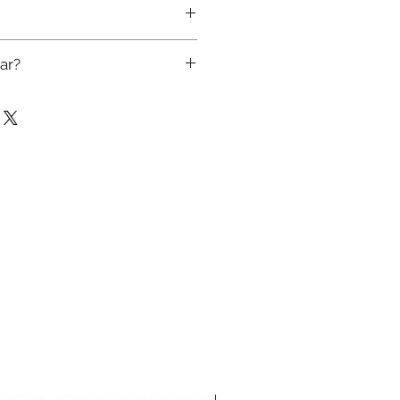
ar?
vida? Precisa customizar a
nte:
 91933-1907