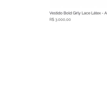
Vestido Bold Girly Lace Látex - 
Preço
R$ 3.000,00
Sobre nós
Atacado
Tabela de Medidas
Trocas e devoluções
Acompanhe seu pedido
S.A.C.
Fale conosco
Política de privacidade