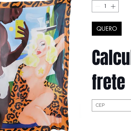
QUERO
Calcu
frete