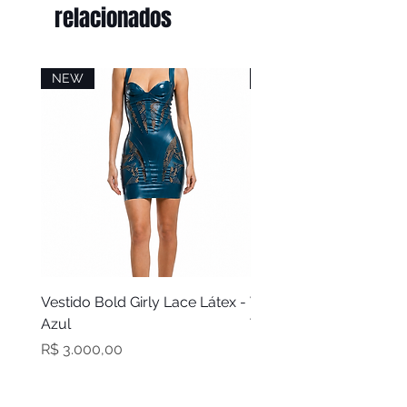
relacionados
NEW
NEW
Vestido Bold Girly Lace Látex -
Vestido Bold Girly Látex
Azul
Turquesa
Preço
Preço
R$ 3.000,00
R$ 2.100,00