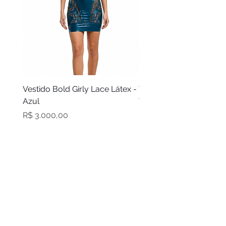
Vestido Bold Girly Lace Látex -
Vestido Bold Girly Látex
Azul
Turquesa
Preço
Preço
R$ 3.000,00
R$ 2.100,00