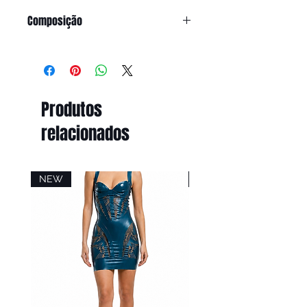
Composição
94% poliéster | 6% elastano
Produtos
relacionados
NEW
NEW