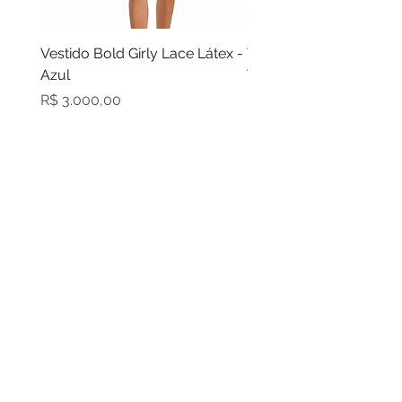
Vestido Bold Girly Lace Látex -
Vestido Bold Girly Látex
Azul
Turquesa
Preço
Preço
R$ 3.000,00
R$ 2.100,00