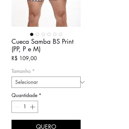
Cueca Samba BS Print
(PP, P e M)
Preço
R$ 109,00
Tamanho
*
Quantidade
*
QUERO