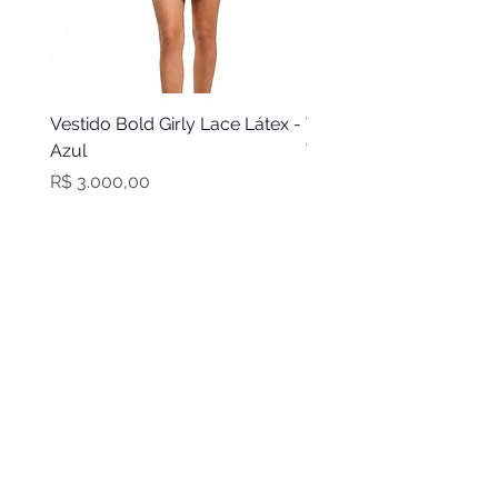
Vestido Bold Girly Lace Látex -
Vestido Bold Girly Látex
Azul
Turquesa
Preço
Preço
R$ 3.000,00
R$ 2.100,00