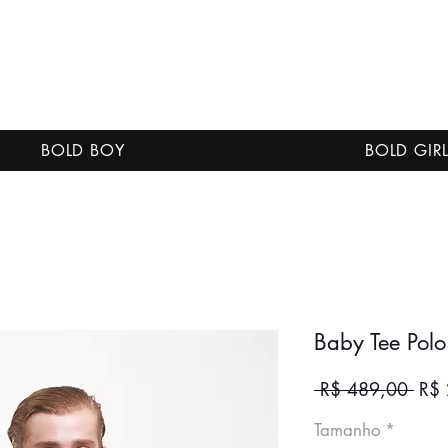
BOLD BOY
BOLD GIR
Baby Tee Polo
Preç
 R$ 489,00 
R$
nor
Tamanho
*