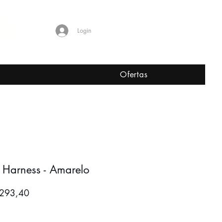
Shop Worldwide
Login
L
Ofertas
 Harness - Amarelo
o
Preço
 293,40
mal
promocional