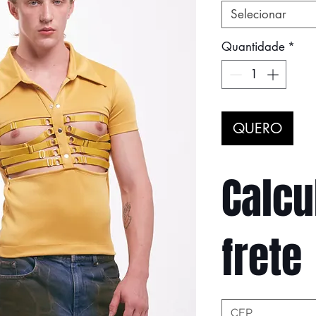
Selecionar
Quantidade
*
QUERO
Calcu
frete