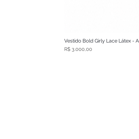
Vestido Bold Girly Lace Látex - 
Preço
R$ 3.000,00
Sobre nós
Atacado
Tabela de Medidas
Trocas e devoluções
Acompanhe seu pedido
S.A.C.
Fale conosco
Política de privacidade