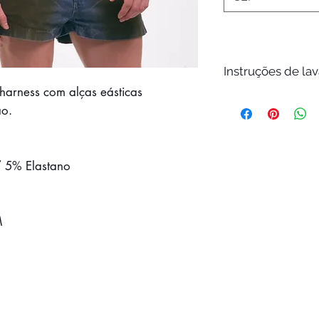
Instruções de l
harness com alças eásticas
Lavagem a mão e
ão.
ambiente
Não remover man
Não pode ser se
Secagem em vara
/ 5% Elastano
Não passar a fer
Não lavar a seco
M