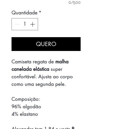
0/500
Quantidade
*
QUERO
Camiseta regata de
malha
canelada elástica
super
confortável. Ajusta ao corpo
como uma segunda pele.
Composição:
96% algodão
4% elastano
Alexandre tem 1,84 e veste
P