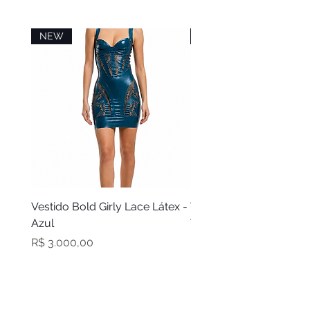
máxima de 110º
Secagem em varal à sombra
NEW
NEW
Vestido Bold Girly Lace Látex -
Vestido Bold Girly Látex
Azul
Turquesa
Preço
Preço
R$ 3.000,00
R$ 2.100,00