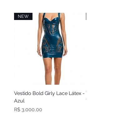
máxima de 110º
Secagem em varal à sombra
NEW
NEW
Vestido Bold Girly Lace Látex -
Vestido Bold Girly Látex
Azul
Turquesa
Preço
Preço
R$ 3.000,00
R$ 2.100,00