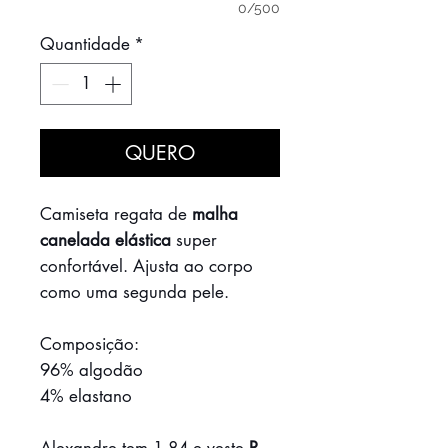
0/500
Quantidade
*
QUERO
Camiseta regata de
malha
canelada elástica
super
confortável. Ajusta ao corpo
como uma segunda pele.
Composição:
96% algodão
4% elastano
Alexandre tem 1,84 e veste
P