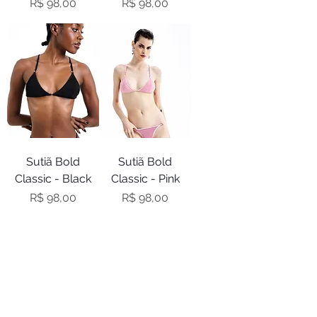
Preço
Preço
R$ 98,00
R$ 98,00
Sutiã Bold
Sutiã Bold
Classic - Black
Classic - Pink
Preço
Preço
R$ 98,00
R$ 98,00
Sobre nós
Atacado