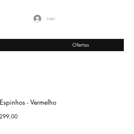
Shop Worldwide
Login
L
Ofertas
 Espinhos - Vermelho
o
Preço
 299,00
mal
promocional