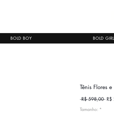
BOLD BOY
BOLD GIR
Tênis Flores e
Preç
 R$ 598,00 
R$
nor
Tamanho:
*