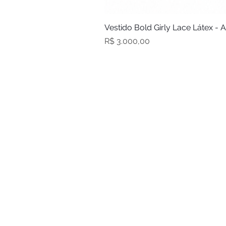
Vestido Bold Girly Lace Látex - 
Preço
R$ 3.000,00
Sobre nós
Atacado
Tabela de Medidas
Trocas e devoluções
Acompanhe seu pedido
S.A.C.
Fale conosco
Política de privacidade