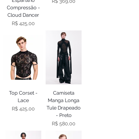
Espartilho
Preço
R$ 369,00
Compressão -
Cloud Dancer
Preço
R$ 425,00
Top Corset -
Camiseta
Lace
Manga Longa
Tule Drapeado
Preço
R$ 425,00
- Preto
Preço
R$ 580,00