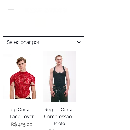
Shop Worldwide
Top Corset -
Regata Corset
Lace Lover
Compressão -
Preto
Preço
R$ 425,00